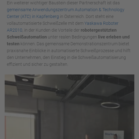
Ein weiterer wichtiger Baustein dieser Partnerschaft ist das
gemeinsame Anwendungszentrum Automation & Technology
Center (ATC) in Kapfenberg
in Österreich. Dort steht eine
vollautomatisierte Schweißzelle mit dem
Yaskawa Roboter
AR2010
, in der Kunden die Vorteile der
robotergestützten
Schweißautomation
unter realen Bedingungen
live erleben
und
testen
können. Das gemeinsame Demonstrationszentrum bietet
praxisnahe Einblicke in automatisierte Schweißprozesse und hilft
den Unternehmen, den Einstieg in die Schweißautomatisierung
effizient und sicher zu gestalten.