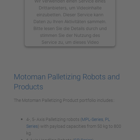
Wir verwenden einen Service eines
Drittanbieters, um Videoinhalte
einzubetten. Dieser Service kann
Daten zu Ihren Aktivitäten sammeln.
Bitte lesen Sie die Details durch und
stimmen Sie der Nutzung des
Service zu, um dieses Video
anzusehen.
Mehr Informationen
Motoman Palletizing Robots and
Akzeptieren
Products
powered by
Usercentrics Consent
Management Platform
The Motoman Palletizing Product portfolio includes::
4-, 5- Axis Palletizing robots (
MPL-Series
,
PL
Series
) with payload capacities from 50 kg to 800
kg.