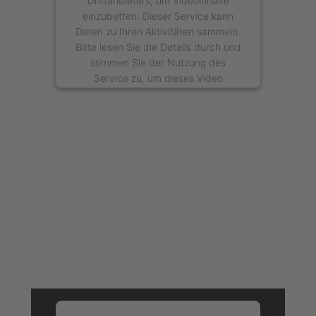
Drittanbieters, um Videoinhalte
einzubetten. Dieser Service kann
Daten zu Ihren Aktivitäten sammeln.
Bitte lesen Sie die Details durch und
stimmen Sie der Nutzung des
Service zu, um dieses Video
anzusehen.
Mehr Informationen
Akzeptieren
powered by
Usercentrics Consent
Management Platform