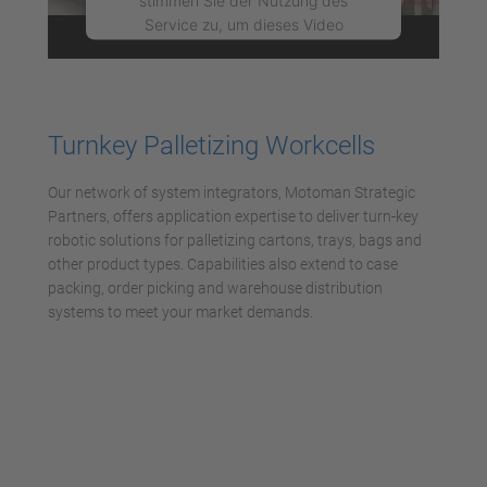
stimmen Sie der Nutzung des
Service zu, um dieses Video
anzusehen.
Mehr Informationen
Turnkey Palletizing Workcells
Akzeptieren
Our network of system integrators, Motoman Strategic
powered by
Usercentrics Consent
Partners, offers application expertise to deliver turn-key
Management Platform
robotic solutions for palletizing cartons, trays, bags and
other product types. Capabilities also extend to case
packing, order picking and warehouse distribution
systems to meet your market demands.