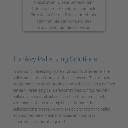
einzubetten. Dieser Service kann
Daten zu Ihren Aktivitäten sammeln.
Bitte lesen Sie die Details durch und
stimmen Sie der Nutzung des
Service zu, um dieses Video
anzusehen.
Mehr Informationen
Turnkey Palletizing Solutions
Akzeptieren
In a robotic palletizing system, products often enter the
powered by
Usercentrics Consent
palletizing station from an infeed conveyor. The robot is
Management Platform
programmed to stack products onto the pallet in a defined
pattern. Palletizing cells are sometimes configured with
pallet dispensers, slipsheet insertion tools and shrink
wrapping stations to completely automate the
palletization process. Robots are able to fetch the pallet
from somewhere, stack the boxes and add layer
separation cartons if required.