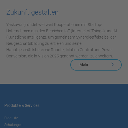
Zukunft gestalten
Yaskawa gründet weltweit Kooperationen mit Startup-
Unternehmen aus den Bereichen IoT (Internet of Things) und AI
(Künstliche Intelligenz), um gemeinsam Synergieeffekte bei der
Neugeschäftsbildung zu erzielen und seine
Hauptgeschäftsbereiche Robotik, Motion Control und Power
Conversion, die in Vision 2025 genannt werden, zu erweitern.
Mehr
Produkte & Services
Produkte
Schulungen