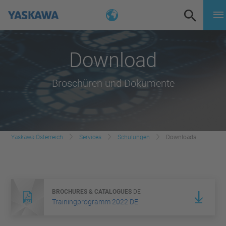
Download
Broschüren und Dokumente
Yaskawa Österreich
Services
Schulungen
Downloads
BROCHURES & CATALOGUES
DE
Trainingprogramm 2022 DE