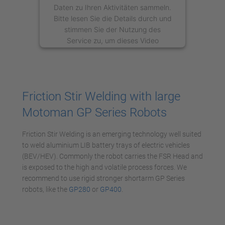
Daten zu Ihren Aktivitäten sammeln.
Bitte lesen Sie die Details durch und
stimmen Sie der Nutzung des
Service zu, um dieses Video
anzusehen.
Mehr Informationen
Friction Stir Welding with large
Akzeptieren
Motoman GP Series Robots
powered by
Usercentrics Consent
Management Platform
Friction Stir Welding is an emerging technology well suited
to weld aluminium LIB battery trays of electric vehicles
(BEV/HEV). Commonly the robot carries the FSR Head and
is exposed to the high and volatile process forces. We
recommend to use rigid stronger shortarm GP Series
robots, like the
GP280
or
GP400
.