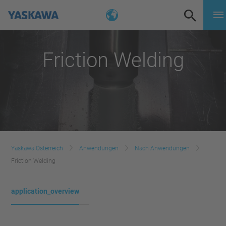
Friction Welding
Yaskawa Österreich
Anwendungen
Nach Anwendungen
Friction Welding
application_overview