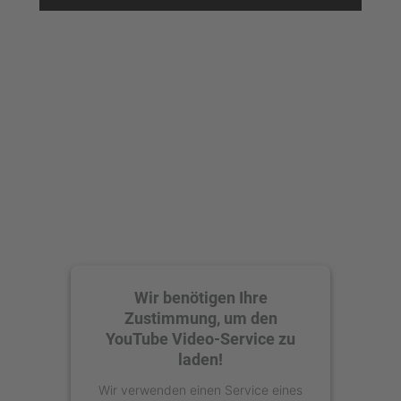
anzusehen.
Mehr Informationen
Akzeptieren
powered by
Usercentrics Consent
Management Platform
Wir benötigen Ihre
Zustimmung, um den
YouTube Video-Service zu
laden!
Wir verwenden einen Service eines