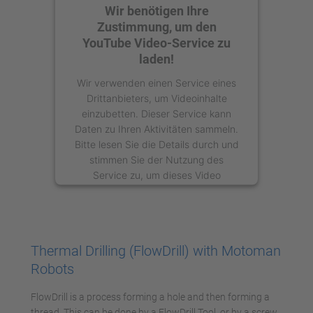
Wir benötigen Ihre
Zustimmung, um den
YouTube Video-Service zu
laden!
Wir verwenden einen Service eines
Drittanbieters, um Videoinhalte
einzubetten. Dieser Service kann
Daten zu Ihren Aktivitäten sammeln.
Bitte lesen Sie die Details durch und
stimmen Sie der Nutzung des
Service zu, um dieses Video
anzusehen.
Mehr Informationen
Thermal Drilling (FlowDrill) with Motoman
Akzeptieren
Robots
powered by
Usercentrics Consent
FlowDrill is a process forming a hole and then forming a
Management Platform
thread. This can be done by a FlowDrill Tool, or by a screw