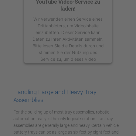
YouTube Video-Service zu
laden!
Wir verwenden einen Service eines
Drittanbieters, um Videoinhalte
einzubetten. Dieser Service kann
Daten zu Ihren Aktivitäten sammeln.
Bitte lesen Sie die Details durch und
stimmen Sie der Nutzung des
Service zu, um dieses Video
anzusehen.
Mehr Informationen
Handling Large and Heavy Tray
Akzeptieren
Assemblies
powered by
Usercentrics Consent
For the building up of most tray assemblies, robotic
Management Platform
automation really is the only logical solution – as tray
assemblies are generally large and heavy. Certain vehicle
battery trays can be as large as six feet by eight feet and