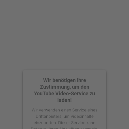
Mehr Informationen
Akzeptieren
powered by
Usercentrics Consent
Management Platform
Wir benötigen Ihre
Zustimmung, um den
YouTube Video-Service zu
laden!
Wir verwenden einen Service eines
Drittanbieters, um Videoinhalte
einzubetten. Dieser Service kann
Daten zu Ihren Aktivitäten sammeln.