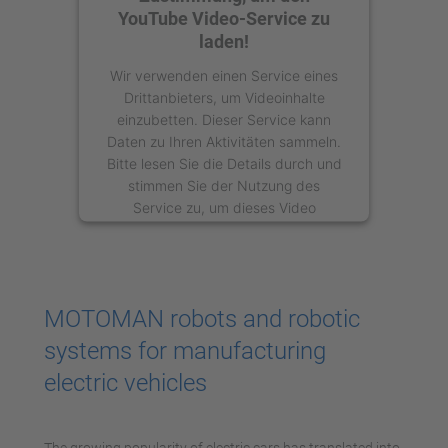
YouTube Video-Service zu
laden!
Wir verwenden einen Service eines
Drittanbieters, um Videoinhalte
einzubetten. Dieser Service kann
Daten zu Ihren Aktivitäten sammeln.
Bitte lesen Sie die Details durch und
stimmen Sie der Nutzung des
Service zu, um dieses Video
anzusehen.
Mehr Informationen
MOTOMAN robots and robotic
Akzeptieren
systems for manufacturing
powered by
Usercentrics Consent
electric vehicles
Management Platform
The growing popularity of electric cars has translated into