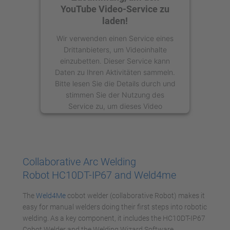
YouTube Video-Service zu
laden!
Wir verwenden einen Service eines
Drittanbieters, um Videoinhalte
einzubetten. Dieser Service kann
Daten zu Ihren Aktivitäten sammeln.
Bitte lesen Sie die Details durch und
stimmen Sie der Nutzung des
Service zu, um dieses Video
anzusehen.
Mehr Informationen
Collaborative Arc Welding
Akzeptieren
Robot HC10DT-IP67 and Weld4me
powered by
Usercentrics Consent
The
Weld4Me
cobot welder (collaborative Robot) makes it
Management Platform
easy for manual welders doing their first steps into robotic
welding. As a key component, it includes the HC10DT-IP67
Cobot Welder and the Welding Wizard Software.