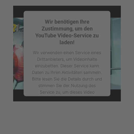
Wir benötigen Ihre
Zustimmung, um den
YouTube Video-Service zu
laden!
Wir verwenden einen Service eines
Drittanbieters, um Videoinhalte
einzubetten. Dieser Service kann
Daten zu Ihren Aktivitäten sammeln.
Bitte lesen Sie die Details durch und
stimmen Sie der Nutzung des
Service zu, um dieses Video
anzusehen.
Mehr Informationen
Akzeptieren