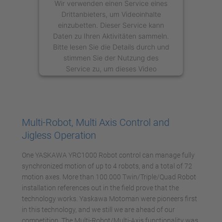
Wir verwenden einen Service eines
Drittanbieters, um Videoinhalte
einzubetten. Dieser Service kann
Daten zu Ihren Aktivitäten sammeln.
Bitte lesen Sie die Details durch und
stimmen Sie der Nutzung des
Service zu, um dieses Video
anzusehen.
Mehr Informationen
Multi-Robot, Multi Axis Control and
Akzeptieren
Jigless Operation
powered by
Usercentrics Consent
One YASKAWA YRC1000 Robot control can manage fully
Management Platform
synchronized motion of up to 4 robots, and a total of 72
motion axes. More than 100.000 Twin/Triple/Quad Robot
installation references out in the field prove that the
technology works. Yaskawa Motoman were pioneers first
in this technology, and we still we are ahead of our
competition. The Multi-Robot/Multi-Axis functionality was