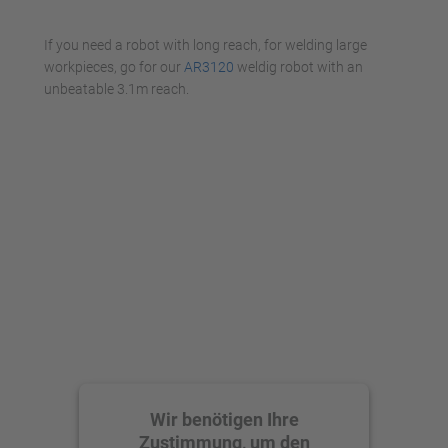
Mehr Informationen
If you need a robot with long reach, for welding large
Akzeptieren
workpieces, go for our
AR3120
weldig robot with an
unbeatable 3.1m reach.
powered by
Usercentrics Consent
Management Platform
Wir benötigen Ihre
Zustimmung, um den