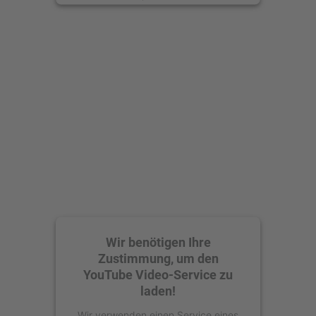
anzusehen.
Mehr Informationen
Akzeptieren
powered by
Usercentrics Consent
Management Platform
Wir benötigen Ihre
Zustimmung, um den
YouTube Video-Service zu
laden!
Wir verwenden einen Service eines