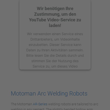
Wir benötigen Ihre
Zustimmung, um den
YouTube Video-Service zu
laden!
Wir verwenden einen Service eines
Drittanbieters, um Videoinhalte
einzubetten. Dieser Service kann
Daten zu Ihren Aktivitäten sammeln.
Bitte lesen Sie die Details durch und
stimmen Sie der Nutzung des
Service zu, um dieses Video
anzusehen.
Mehr Informationen
Motoman Arc Welding Robots
Akzeptieren
The Motoman
AR-Series
welding robots are tailored to arc
powered by
Usercentrics Consent
welding in any respect. The slightly bended hollow arm