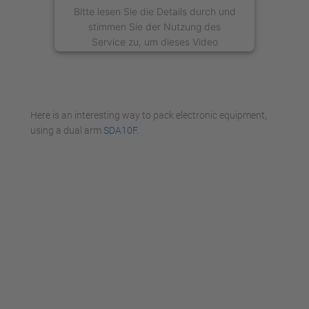
Bitte lesen Sie die Details durch und
stimmen Sie der Nutzung des
Service zu, um dieses Video
anzusehen.
Mehr Informationen
Here is an interesting way to pack electronic equipment,
Akzeptieren
using a dual arm
SDA10F
.
powered by
Usercentrics Consent
Management Platform