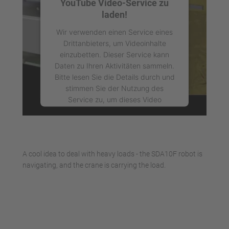
YouTube Video-Service zu
laden!
Wir verwenden einen Service eines
Drittanbieters, um Videoinhalte
einzubetten. Dieser Service kann
Daten zu Ihren Aktivitäten sammeln.
Bitte lesen Sie die Details durch und
stimmen Sie der Nutzung des
Service zu, um dieses Video
anzusehen.
Mehr Informationen
A cool idea to deal with heavy loads - the SDA10F robot is
Akzeptieren
navigating, and the crane is carrying the load.
powered by
Usercentrics Consent
Management Platform