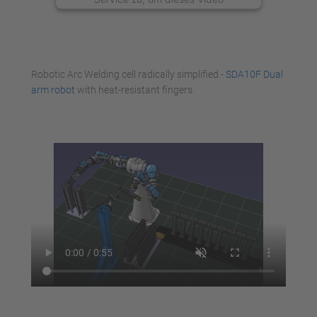
anzusehen.
Mehr Informationen
Robotic Arc Welding cell radically simplified -
SDA10F Dual
Akzeptieren
arm robot
with heat-resistant fingers.
powered by
Usercentrics Consent
Management Platform