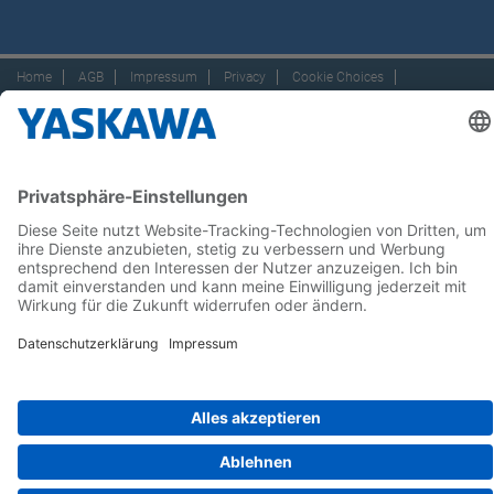
Home
AGB
Impressum
Privacy
Cookie Choices
Whistleblowing
Yaskawa Europe GmbH