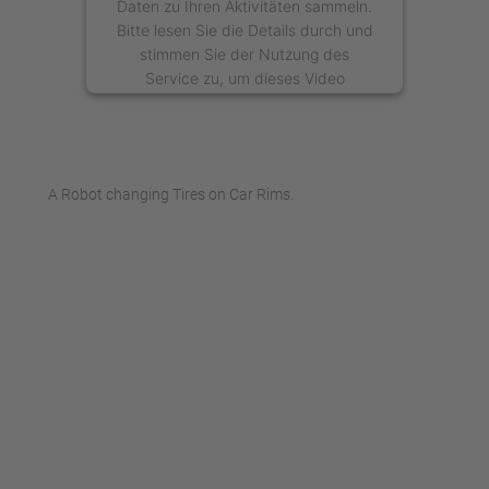
Daten zu Ihren Aktivitäten sammeln.
Bitte lesen Sie die Details durch und
stimmen Sie der Nutzung des
Service zu, um dieses Video
anzusehen.
Mehr Informationen
A Robot changing Tires on Car Rims.
Akzeptieren
powered by
Usercentrics Consent
Management Platform