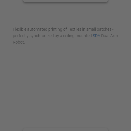
anzusehen.
Mehr Informationen
Flexible automated printing of Textiles in small batches -
Akzeptieren
perfectly synchronized by a ceiling mounted
SDA
Dual Arm
Robot.
powered by
Usercentrics Consent
Management Platform