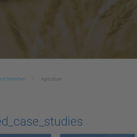
ach Branchen
Agriculture
ed_case_studies