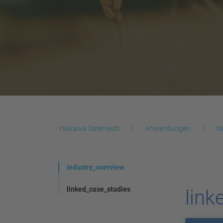
Yaskawa Österreich
Anwendungen
N
industry_overview
linked_case_studies
link