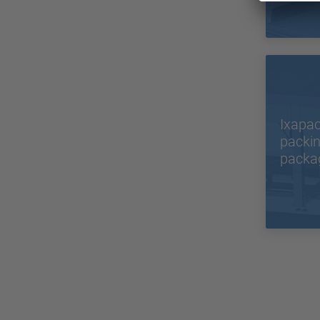
Ixapac
packi
packa