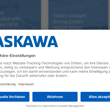
ss
Elektro-Anlagen
ation with
Röring GmbH
wa GP50
equips biogas
doubles
plants with
's
Yaskawa AC drives
tion output
Dutch poultry
term
hatchery retrofits
onship with
fans with high-
 Horti
efficiency IE4
ms
motors