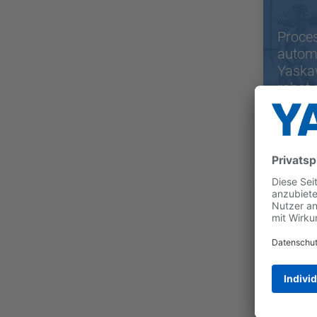
Proce
autom
Yaska
robot 
ADAMA
produc
Long-
relati
Visser
Syste