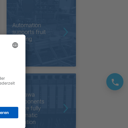
Automation
supports fruit
farming
Yaskawa
Components
ensure fully
automatic
operation