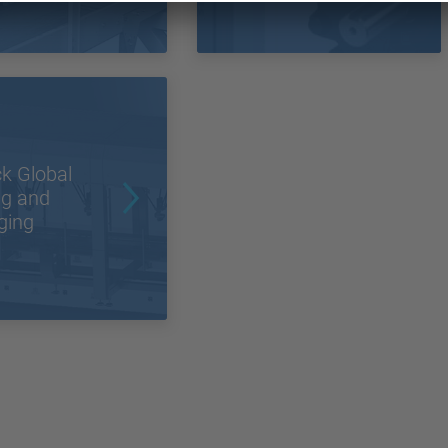
k Global
ng and
ging