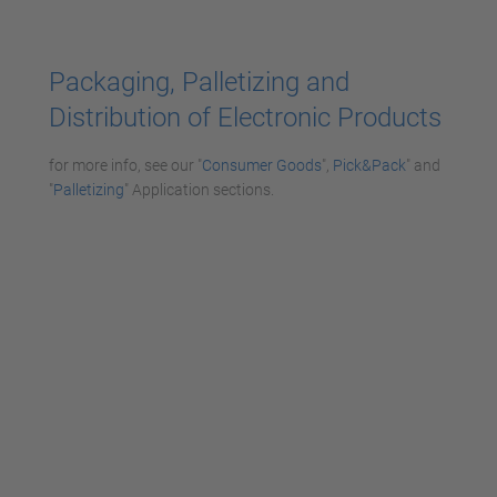
Mehr Informationen
Packaging, Palletizing and
Akzeptieren
Distribution of Electronic Products
powered by
Usercentrics Consent
Management Platform
for more info, see our "
Consumer Goods
",
Pick&Pack
" and
"
Palletizing
" Application sections.