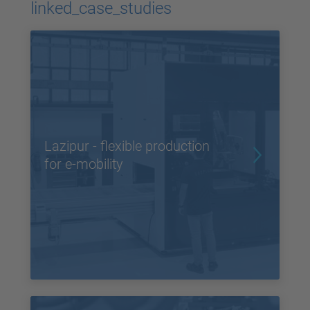
Akzeptieren
linked_case_studies
powered by
Usercentrics Consent
Management Platform
Lazipur - flexible production
for e-mobility