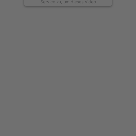
Service zu, um dieses Video
anzusehen.
Mehr Informationen
Akzeptieren
powered by
Usercentrics Consent
Management Platform