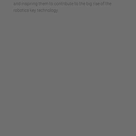
powered by
Usercentrics Consent
and inspiring them to contribute to the big rise of the
Management Platform
robotics key technology.