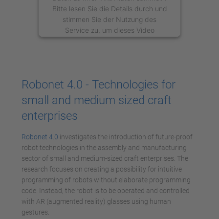
Bitte lesen Sie die Details durch und
stimmen Sie der Nutzung des
Service zu, um dieses Video
anzusehen.
Mehr Informationen
Robonet 4.0 - Technologies for
Akzeptieren
small and medium sized craft
powered by
Usercentrics Consent
enterprises
Management Platform
Robonet 4.0
investigates the introduction of future-proof
robot technologies in the assembly and manufacturing
sector of small and medium-sized craft enterprises. The
research focuses on creating a possibility for intuitive
programming of robots without elaborate programming
code. Instead, the robot is to be operated and controlled
with AR (augmented reality) glasses using human
gestures.