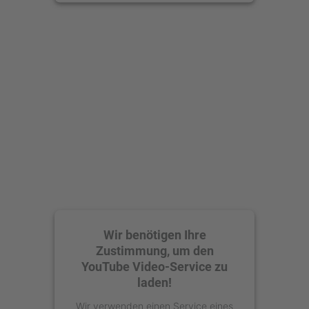
anzusehen.
Mehr Informationen
Akzeptieren
powered by
Usercentrics Consent
Management Platform
Wir benötigen Ihre
Zustimmung, um den
YouTube Video-Service zu
laden!
Wir verwenden einen Service eines