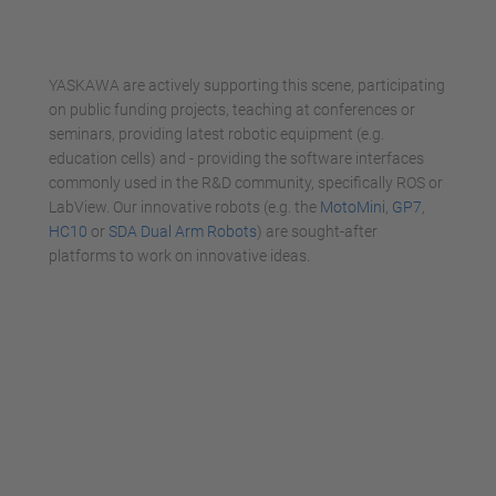
Mehr Informationen
YASKAWA are actively supporting this scene, participating
Akzeptieren
on public funding projects, teaching at conferences or
seminars, providing latest robotic equipment (e.g.
powered by
Usercentrics Consent
education cells) and - providing the software interfaces
Management Platform
commonly used in the R&D community, specifically ROS or
LabView. Our innovative robots (e.g. the
MotoMini
,
GP7
,
HC10
or
SDA Dual Arm Robots
) are sought-after
platforms to work on innovative ideas.