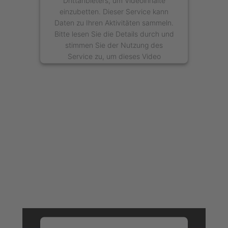
Drittanbieters, um Videoinhalte
einzubetten. Dieser Service kann
Daten zu Ihren Aktivitäten sammeln.
Bitte lesen Sie die Details durch und
stimmen Sie der Nutzung des
Service zu, um dieses Video
anzusehen.
Mehr Informationen
Akzeptieren
powered by
Usercentrics Consent
Management Platform