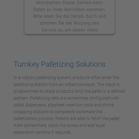
einzubetten. Dieser Service kann
Daten zu Ihren Aktivitäten sammeln.
Bitte lesen Sie die Details durch und
stimmen Sie der Nutzung des
Service zu, um dieses Video
anzusehen.
Mehr Informationen
Turnkey Palletizing Solutions
Akzeptieren
In a robotic palletizing system, products often enter the
powered by
Usercentrics Consent
palletizing station from an infeed conveyor. The robot is
Management Platform
programmed to stack products onto the pallet in a defined
pattern. Palletizing cells are sometimes configured with
pallet dispensers, slipsheet insertion tools and shrink
wrapping stations to completely automate the
palletization process. Robots are able to fetch the pallet
from somewhere, stack the boxes and add layer
separation cartons if required.