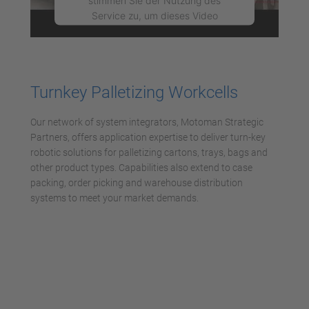
stimmen Sie der Nutzung des
Service zu, um dieses Video
anzusehen.
Mehr Informationen
Turnkey Palletizing Workcells
Akzeptieren
Our network of system integrators, Motoman Strategic
powered by
Usercentrics Consent
Partners, offers application expertise to deliver turn-key
Management Platform
robotic solutions for palletizing cartons, trays, bags and
other product types. Capabilities also extend to case
packing, order picking and warehouse distribution
systems to meet your market demands.