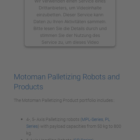
Wir verwenden einen Service eines
Drittanbieters, um Videoinhalte
einzubetten. Dieser Service kann
Daten zu Ihren Aktivitäten sammeln.
Bitte lesen Sie die Details durch und
stimmen Sie der Nutzung des
Service zu, um dieses Video
anzusehen.
Mehr Informationen
Motoman Palletizing Robots and
Akzeptieren
Products
powered by
Usercentrics Consent
Management Platform
The Motoman Palletizing Product portfolio includes::
4-, 5- Axis Palletizing robots (
MPL-Series
,
PL
Series
) with payload capacities from 50 kg to 800
kg.